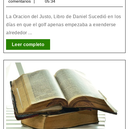
octubre
Evangélicos
comentarios
05:34
Just
2023
Libr
La Oracion del Justo, Libro de Daniel Sucedió en los
de
días en que el golf apenas empezaba a exenderse
Dani
alrededor ...
Leer
Leer completo
completo