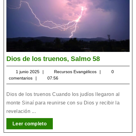
Dios
Dios de los truenos, Salmo 58
de
1
Recursos
1 junio 2025
Recursos Evangélicos
0
los
junio
Evangélicos
comentarios
07:56
truenos,
2025
Salmo
Dios de los truenos Cuando los judíos llegaron al
58
monte Sinaí para reunirse con su Dios y recibir la
revelación ...
Leer
Leer completo
completo