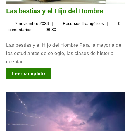
Las
Las bestias y el Hijo del Hombre
bestias
7
Recursos
7 noviembre 2023
Recursos Evangélicos
0
y
noviembre
Evangélicos
comentarios
06:30
el
2023
Hijo
Las bestias y el Hijo del Hombre Para la mayoría de
del
los estudiantes de colegio, las clases de historia
Hombre
cuentan ...
Leer
Leer completo
completo