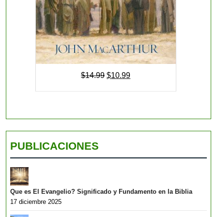
El
El
$
14.99
$
10.99
precio
precio
original
actual
era:
es:
$14.99.
$10.99.
PUBLICACIONES
Que es El Evangelio? Significado y Fundamento en la Biblia
17 diciembre 2025