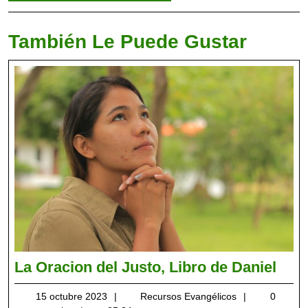
Alternative:
También Le Puede Gustar
La
La Oracion del Justo, Libro de Daniel
Orac
15
Recursos
15 octubre 2023
Recursos Evangélicos
0
del