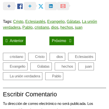
Tags:
Cristo
,
Eclesiastés
,
Evangelio
,
Gálatas
,
La unión
verdadera
,
Pablo
,
cristiano
,
dios
,
hechos
,
juan
Navegación
Publicación anterior:
Publicación siguiente:
Anterior
Próximo
de
entradas
cristiano
Cristo
dios
Eclesiastés
Evangelio
Gálatas
hechos
juan
La unión verdadera
Pablo
Escribir Comentario
Tu dirección de correo electrónico no será publicada.
Los