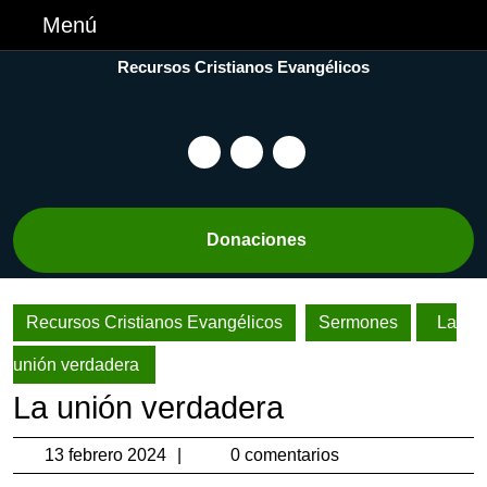
Skip
Menú
Menú
to
content
Recursos Cristianos Evangélicos
Skip
to
Content
Facebook
Gorjeo
YouTube
Botón
Donaciones
Donar
Recursos Cristianos Evangélicos
Sermones
La
unión verdadera
La unión verdadera
13
13 febrero 2024
0 comentarios
febrero